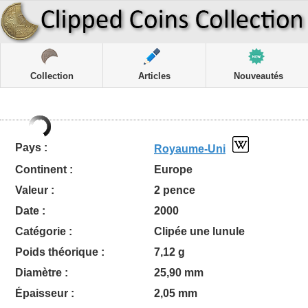
Collection
Articles
Nouveautés
Pays :
Royaume-Uni
Continent :
Europe
Valeur :
2 pence
Date :
2000
Catégorie :
Clipée une lunule
Poids théorique :
7,12 g
Diamètre :
25,90 mm
Épaisseur :
2,05 mm